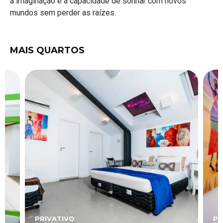
a imaginação e a capacidade de sonhar com novos
mundos sem perder as raízes.
MAIS QUARTOS
PRIVATIVO
PR