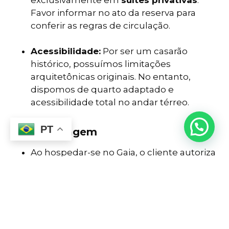
exclusivamente em
suítes privativas
.
Favor informar no ato da reserva para
conferir as regras de circulação.
Acessibilidade:
Por ser um casarão
histórico, possuímos limitações
arquitetônicas originais. No entanto,
dispomos de quarto adaptado e
acessibilidade total no andar térreo.
PT
Uso de Imagem
Ao hospedar-se no Gaia, o cliente autoriza
o uso de sua imagem eventualmente
captada em fotos ou vídeos em nossas
áreas comuns para fins de divulgação em
nossas redes sociais e materiais
promocionais.